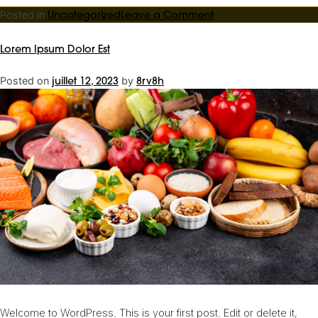
on
Posted in
Uncategorized
Leave a Comment
Lorem
Ipsum
Lorem Ipsum Dolor Est
Dolor
Est
Posted on
juillet 12, 2023
by
8rv8h
Bis
Accueil
Le concept
Magasin de décoration
Décoration sur mesure
Contact
Welcome to WordPress. This is your first post. Edit or delete it,