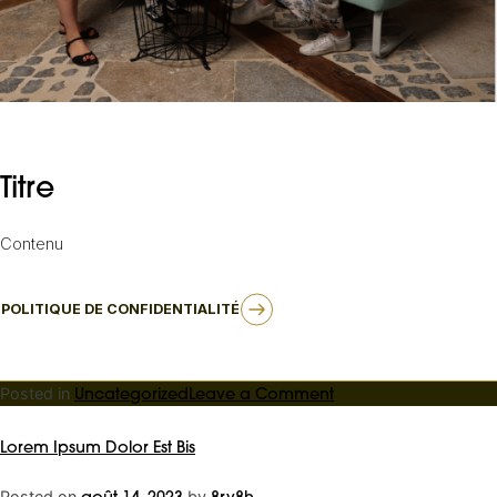
Titre
Contenu
POLITIQUE DE CONFIDENTIALITÉ
on
Posted in
Uncategorized
Leave a Comment
Lorem
Ipsum
Lorem Ipsum Dolor Est Bis
Dolor
Tres
Posted on
by