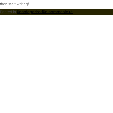
then start writing!
sur
Posted in
Uncategorized
Un commentaire
Lorem
Ipsum
Dolor
Est